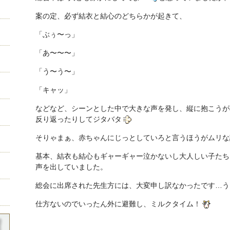
案の定、必ず結衣と結心のどちらかが起きて、
「ぶぅ〜っ」
「あ〜〜〜」
「う〜う〜」
「キャッ」
などなど、シーンとした中で大きな声を発し、縦に抱こうが
反り返ったりしてジタバタ
そりゃまぁ、赤ちゃんにじっとしていろと言うほうがムリな
基本、結衣も結心もギャーギャー泣かないし大人しい子たち
声を出していました。
総会に出席された先生方には、大変申し訳なかったです…う
仕方ないのでいったん外に避難し、ミルクタイム！