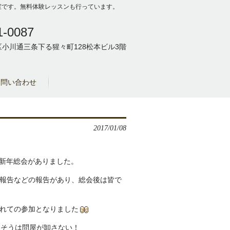
の教室です。無料体験レッスンも行っています。
1-0087
小川通三条下る猩々町128松本ビル3階
お問い合わせ
2017/01/08
の新年総会がありました。
報告などの報告があり、総会後は皆で
れての参加となりました
、そうは問屋が卸さない！