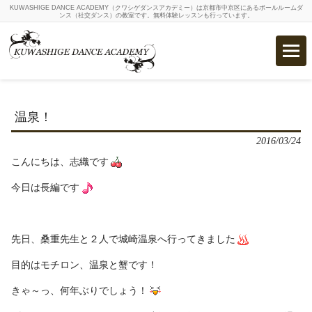
KUWASHIGE DANCE ACADEMY（クワシゲダンスアカデミー）は京都市中京区にあるボールルームダ
ンス（社交ダンス）の教室です。無料体験レッスンも行っています。
温泉！
2016/03/24
こんにちは、志織です
今日は長編です
先日、桑重先生と２人で城崎温泉へ行ってきました
目的はモチロン、温泉と蟹です！
きゃ～っ、何年ぶりでしょう！