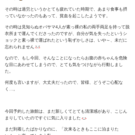
その時は過労というかとても疲れていた時期で、あまり食事も摂
っていなかったのもあって、貧血を起こしたようです。
その時は見知らぬオバサマ4人が素っ裸の私の両手両足を持って脱
衣所まで運んでくださったのですが、自分が気を失ったというシ
ョックと素っ裸で運ばれたという恥ずかしさは、いや～、未だに
忘れられません
なので、もし今回、そんなことになったらお腹の赤ちゃんを危険
な目にあわせてしまうので、とても気をつけながら行動しまし
た。
何度も言いますが、大丈夫だったので、皆様、どうぞご心配な
く…。
今回予約した旅館は、まだ新しくてとても清潔感があり、こじん
まりしていたのですぐに気に入りました
まだ到着したばかりなのに、「次来るときもここに泊まりた