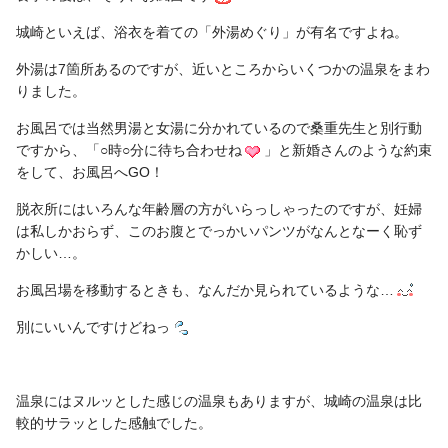
城崎といえば、浴衣を着ての「外湯めぐり」が有名ですよね。
外湯は7箇所あるのですが、近いところからいくつかの温泉をまわ
りました。
お風呂では当然男湯と女湯に分かれているので桑重先生と別行動
ですから、「○時○分に待ち合わせね
」と新婚さんのような約束
をして、お風呂へGO！
脱衣所にはいろんな年齢層の方がいらっしゃったのですが、妊婦
は私しかおらず、このお腹とでっかいパンツがなんとなーく恥ず
かしい…。
お風呂場を移動するときも、なんだか見られているような…
別にいいんですけどねっ
温泉にはヌルッとした感じの温泉もありますが、城崎の温泉は比
較的サラッとした感触でした。