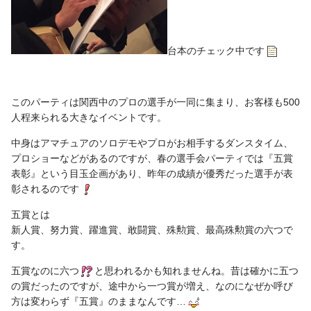
台本のチェック中です
このパーティは関西中のプロの選手が一同に集まり、お客様も500
人程来られる大きなイベントです
。
中身はアマチュアのソロデモやプロがお相手するダンスタイム、
プロショーなどがあるのですが、春の選手会パーティでは『五賞
表彰』という目玉企画があり、昨年の成績が優秀だった選手が表
彰されるのです
五賞とは
新人賞、努力賞、躍進賞、敢闘賞、殊勲賞、最高殊勲賞の六つで
す。
五賞なのに六つ
と思われるかも知れませんね。昔は確かに五つ
の賞だったのですが、途中から一つ賞が増え、なのになぜか呼び
方は変わらず『五賞』のままなんです…