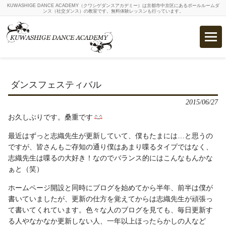
KUWASHIGE DANCE ACADEMY（クワシゲダンスアカデミー）は京都市中京区にあるボールルームダ
ンス（社交ダンス）の教室です。無料体験レッスンも行っています。
ダンスフェスティバル
2015/06/27
お久しぶりです。桑重です
最近はずっと志織先生が更新していて、僕もたまには…と思うの
ですが、皆さんもご存知の通り僕はあまり喋るタイプではなく、
志織先生は喋るの大好き！なのでバランス的にはこんなもんかな
ぁと（笑）
ホームページ開設と同時にブログを始めてから半年、前半は僕が
書いていましたが、更新の仕方を覚えてからは志織先生が頑張っ
て書いてくれています。色々な人のブログを見ても、毎日更新す
る人やなかなか更新しない人、一年以上ほったらかしの人など