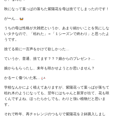
秋になって葉っぱの落ちた紫陽花を母は捨ててしまったのです！
がーん…
うちの母は性格が大雑把というか、あまり細かいことを気にしな
いタチなので、「枯れた」＝「１シーズンで終わり」と思ったよ
うです。
捨てる前に一言声をかけて欲しかった…
ていうか、普通、捨てます？？？娘からのプレゼント…
娘からもらったし、来年も咲かせようとか思いません？
かるーく傷ついた私…
学校なんかによく植えてありますが、紫陽花って葉っぱが落ちて
枯れ木のようになっても、翌年にはちゃんと新芽が出て、花も咲
くんですよね、ほったらかしでも。わりと強い植物だと思いま
す。
それで昨年、再チャレンジのつもりで紫陽花を２鉢購入しまし