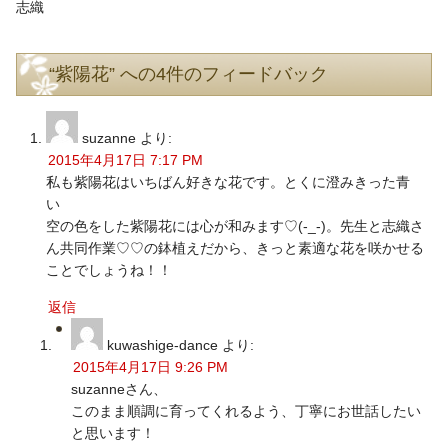
志織
“紫陽花” への4件のフィードバック
suzanne
より:
2015年4月17日 7:17 PM
私も紫陽花はいちばん好きな花です。とくに澄みきった青
い
空の色をした紫陽花には心が和みます♡(-_-)。先生と志織さ
ん共同作業♡♡の鉢植えだから、きっと素適な花を咲かせる
ことでしょうね！！
返信
kuwashige-dance
より:
2015年4月17日 9:26 PM
suzanneさん、
このまま順調に育ってくれるよう、丁寧にお世話したい
と思います！