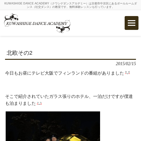
KUWASHIGE DANCE ACADEMY（クワシゲダンスアカデミー）は京都市中京区にあるボールルームダ
ンス（社交ダンス）の教室です。無料体験レッスンも行っています。
北欧その2
2015/02/15
今日もお昼にテレビ大阪でフィンランドの番組がありました
そこで紹介されていたガラス張りのホテル、一泊だけですが僕達
も泊まりました