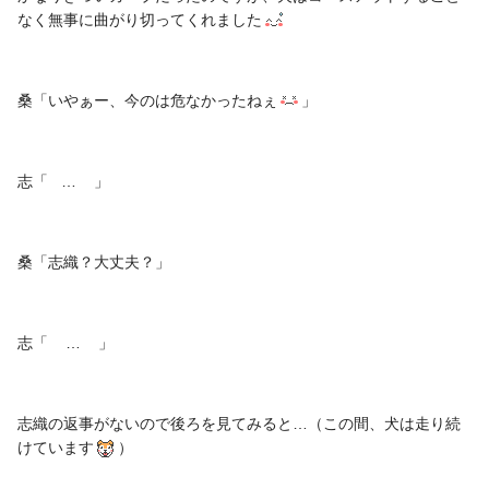
なく無事に曲がり切ってくれました
桑「いやぁー、今のは危なかったねぇ
」
志「 … 」
桑「志織？大丈夫？」
志「 … 」
志織の返事がないので後ろを見てみると…（この間、犬は走り続
けています
）