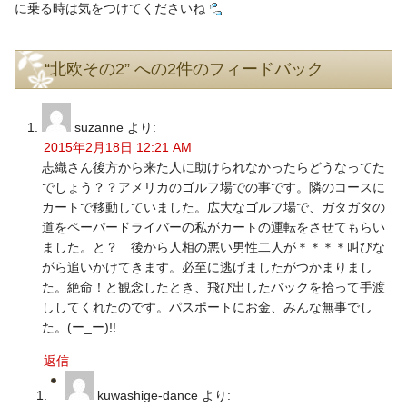
に乗る時は気をつけてくださいね
“北欧その2” への2件のフィードバック
suzanne
より:
2015年2月18日 12:21 AM
志織さん後方から来た人に助けられなかったらどうなってた
でしょう？？アメリカのゴルフ場での事です。隣のコースに
カートで移動していました。広大なゴルフ場で、ガタガタの
道をペーパードライバーの私がカートの運転をさせてもらい
ました。と？ 後から人相の悪い男性二人が＊＊＊＊叫びな
がら追いかけてきます。必至に逃げましたがつかまりまし
た。絶命！と観念したとき、飛び出したバックを拾って手渡
ししてくれたのです。パスポートにお金、みんな無事でし
た。(ー_ー)!!
返信
kuwashige-dance
より: