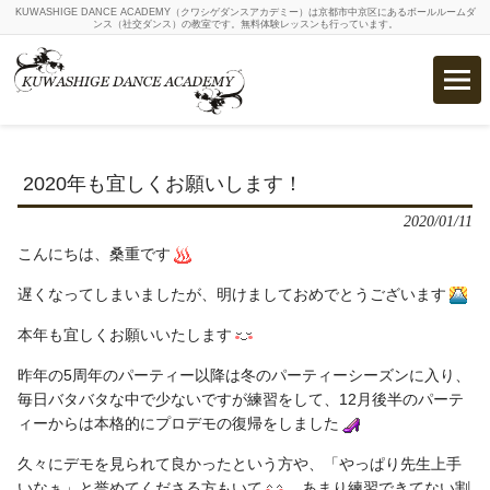
KUWASHIGE DANCE ACADEMY（クワシゲダンスアカデミー）は京都市中京区にあるボールルームダ
ンス（社交ダンス）の教室です。無料体験レッスンも行っています。
2020年も宜しくお願いします！
2020/01/11
こんにちは、桑重です
遅くなってしまいましたが、明けましておめでとうございます
本年も宜しくお願いいたします
昨年の
5
周年のパーティー以降は冬のパーティーシーズンに入り、
毎日バタバタな中で少ないですが練習をして、
12
月後半のパーテ
ィーからは本格的にプロデモの復帰をしました
久々にデモを見られて良かったという方や、「やっぱり先生上手
いなぁ」と誉めてくださる方もいて
、あまり練習できてない割