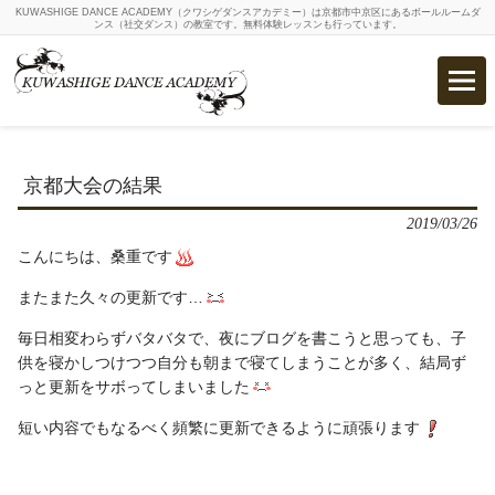
KUWASHIGE DANCE ACADEMY（クワシゲダンスアカデミー）は京都市中京区にあるボールルームダ
ンス（社交ダンス）の教室です。無料体験レッスンも行っています。
京都大会の結果
2019/03/26
こんにちは、桑重です
またまた久々の更新です…
毎日相変わらずバタバタで、夜にブログを書こうと思っても、子
供を寝かしつけつつ自分も朝まで寝てしまうことが多く、結局ず
っと更新をサボってしまいました‍
短い内容でもなるべく頻繁に更新できるように頑張ります