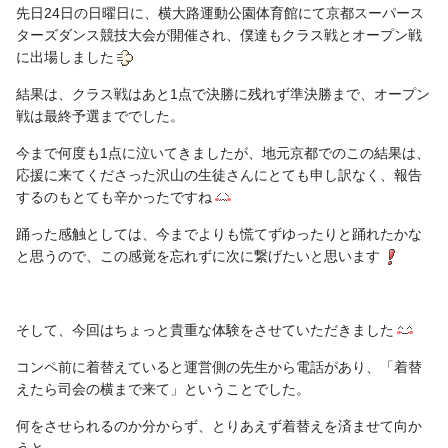
先日24日の日曜日に、横大路運動公園体育館にて京都スーパース
ターズダンス競技大会が開催され、僕達もクラス戦とオープン戦
に出場しました
結果は、クラス戦はあと1点で決勝に残れず準決勝まで、オープン
戦は最終予選まででした。
今まで何度も1点に泣いてきましたが、地元京都でのこの結果は、
応援に来てくださった沢山の生徒さんにとても申し訳なく、報告
するのもとても辛かったですね
踊った感触としては、今までよりも慌てずゆったりと踊れたかな
と思うので、この感覚を忘れずに次に繋げたいと思います
そして、今回はちょっと貴重な体験をさせていただきました
コンペ前に着替えていると運営側の先生から電話があり、「着替
えたら司会の横まで来て」ということでした。
何をさせられるのか分からず、とりあえず着替えを済ませて向か