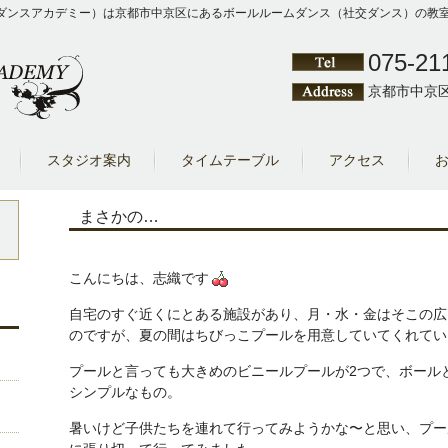
Y（クワシゲダンスアカデミー）は京都市中京区にあるボールルームダンス（社交ダンス）
075-21
京都市中京区
スタジオ案内
タイムテーブル
アクセス
まさかの…
こんにちは、志織です
自宅のすぐ近くにとある施設があり、月・水・金はそこの広
のですが、夏の間はちびっこプールを用意していてくれてい
プールと言っても大きめのビニールプールが2つで、ボール
シンプルなもの。
暑いけど子供たちを連れて行ってみようかな〜と思い、プー