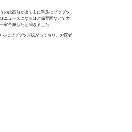
うのは高熱が出て主に手足にブツブツ
はニュースになるほど保育園などで大
一家全滅したと聞きました。
さらにブツブツが拡がっており、お医者