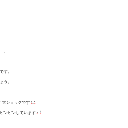
…。
です。
ょう。
と大ショックです
ピンピンしています