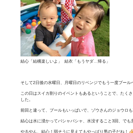
結心「結構楽しいよ」 結衣「もうヤダ…帰る」
そして2日後の水曜日、月曜日のリベンジでもう一度プール
この日はスイカ割りのイベントもあるということで、たくさ
した。
前回と違って、プールもいっぱいで、ゾウさんのジョウロも
結心は水に浸かってバシャバシャ、水没すること3回、でも
やるやん、結心！弱そうに見えてもやっぱり男の子だね！