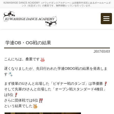
KUWASHIGE DANCE ACADEMY（クワシゲダンスアカデミー）は京都市中京区にあるボールルームダ
ンス（社交ダンス）の教室です。無料体験レッスンも行っています。
学連OB・OG戦の結果
2017/03/03
こんにちは。桑重です
遅くなりましたが、先日行われた学連OBOG戦の結果を発表しま
す
まず後輩のUさんと出場した「ビギナー戦のタンゴ」は準優勝
そして先輩のIさんと出場した「オープン戦スタンダード4種目」
は5位
さらに団体戦では6位
という結果でした