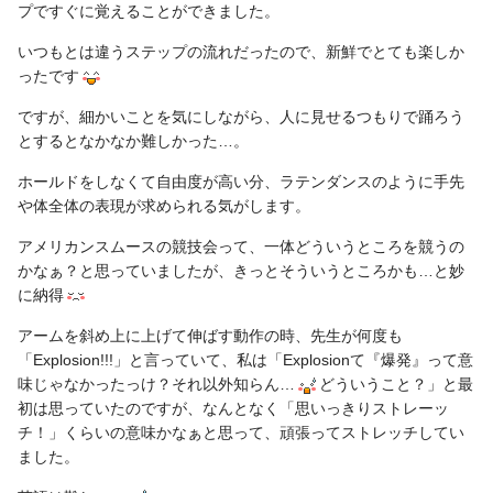
プですぐに覚えることができました。
いつもとは違うステップの流れだったので、新鮮でとても楽しか
ったです
ですが、細かいことを気にしながら、人に見せるつもりで踊ろう
とするとなかなか難しかった…。
ホールドをしなくて自由度が高い分、ラテンダンスのように手先
や体全体の表現が求められる気がします。
アメリカンスムースの競技会って、一体どういうところを競うの
かなぁ？と思っていましたが、きっとそういうところかも…と妙
に納得
アームを斜め上に上げて伸ばす動作の時、先生が何度も
「Explosion!!!」と言っていて、私は「Explosionて『爆発』って意
味じゃなかったっけ？それ以外知らん…
どういうこと？」と最
初は思っていたのですが、なんとなく「思いっきりストレーッ
チ！」くらいの意味かなぁと思って、頑張ってストレッチしてい
ました。