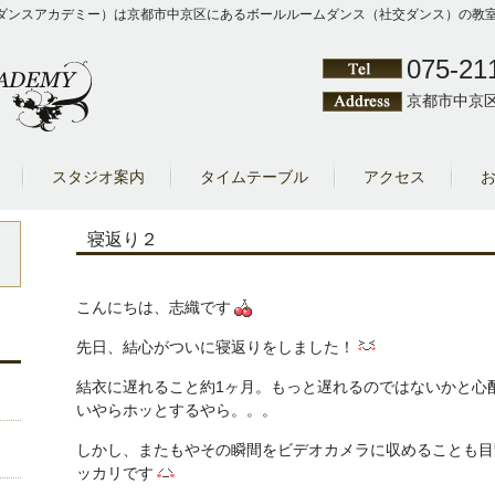
Y（クワシゲダンスアカデミー）は京都市中京区にあるボールルームダンス（社交ダンス）
075-21
京都市中京区
スタジオ案内
タイムテーブル
アクセス
寝返り２
こんにちは、志織です
先日、結心がついに寝返りをしました！
結衣に遅れること約1ヶ月。もっと遅れるのではないかと心
いやらホッとするやら。。。
しかし、またもやその瞬間をビデオカメラに収めることも目
ッカリです