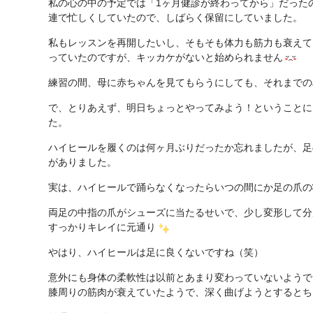
私の心の中の予定では「1ヶ月健診が終わってから」だった
連で忙しくしていたので、しばらく保留にしていました。
私もレッスンを再開したいし、そもそも体力も筋力も衰えて
っていたのですが、キッカケがないと始められません
練習の間、母に赤ちゃんを見てもらうにしても、それまでの
で、とりあえず、明日ちょっとやってみよう！ということに
た。
ハイヒールを履くのは何ヶ月ぶりだったか忘れましたが、足
がありました。
実は、ハイヒールで踊らなくなったらいつの間にか足の爪の
両足の中指の爪がシューズに当たるせいで、少し変形して分
すっかりキレイに元通り
やはり、ハイヒールは足に良くないですね（笑）
意外にも身体の柔軟性は以前とあまり変わっていないようで
膝周りの筋肉が衰えていたようで、深く曲げようとするとち