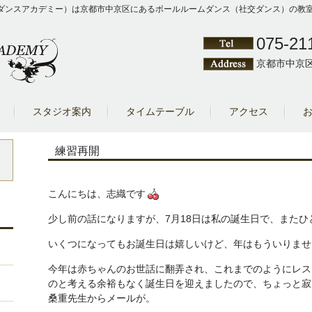
Y（クワシゲダンスアカデミー）は京都市中京区にあるボールルームダンス（社交ダンス）
075-21
京都市中京区
スタジオ案内
タイムテーブル
アクセス
練習再開
こんにちは、志織です
少し前の話になりますが、7月18日は私の誕生日で、また
いくつになってもお誕生日は嬉しいけど、年はもういりませ
今年は赤ちゃんのお世話に翻弄され、これまでのようにレス
のと考える余裕もなく誕生日を迎えましたので、ちょっと寂
桑重先生からメールが。