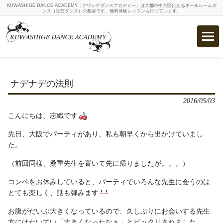
KUWASHIGE DANCE ACADEMY（クワシゲダンスアカデミー）は京都市中京区にあるボールルームダ
ンス（社交ダンス）の教室です。無料体験レッスンも行っています。
ナデナデの法則
2016/05/03
こんにちは、志織です
先日、大阪でパーティがあり、私も朝早くから出かけていまし
た。
（前回同様、桑重先生を置いて先に帰りましたが。。。）
コンペをお休みしていると、パーティでいろんな先生に会うのは
とても楽しく、話も弾みます
お腹がだいぶ大きくなっているので、久しぶりにお会いする先生
方にはたいてい「大きくなったなぁ」とビックリされました。