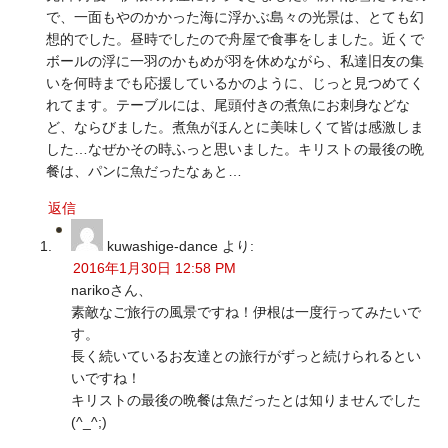
で、一面もやのかかった海に浮かぶ島々の光景は、とても幻
想的でした。昼時でしたので舟屋で食事をしました。近くで
ボールの浮に一羽のかもめが羽を休めながら、私達旧友の集
いを何時までも応援しているかのように、じっと見つめてく
れてます。テーブルには、尾頭付きの煮魚にお刺身などな
ど、ならびました。煮魚がほんとに美味しくて皆は感激しま
した…なぜかその時ふっと思いました。キリストの最後の晩
餐は、パンに魚だったなぁと…
返信
kuwashige-dance
より:
2016年1月30日 12:58 PM
narikoさん、
素敵なご旅行の風景ですね！伊根は一度行ってみたいで
す。
長く続いているお友達との旅行がずっと続けられるとい
いですね！
キリストの最後の晩餐は魚だったとは知りませんでした
(^_^;)