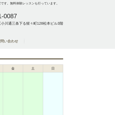
の教室です。無料体験レッスンも行っています。
1-0087
小川通三条下る猩々町128松本ビル3階
お問い合わせ
金
土
日